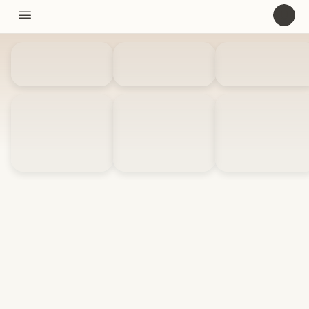
11310

U