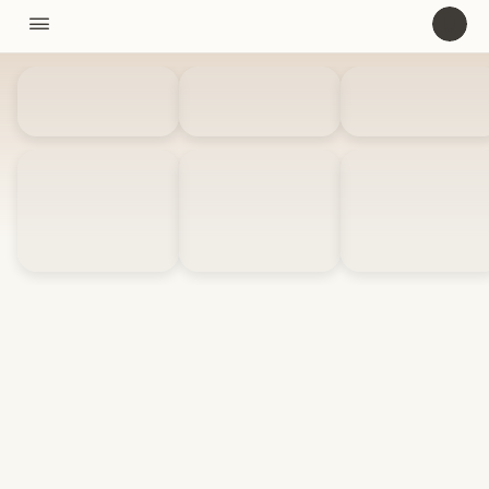
11310

U