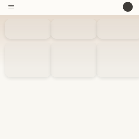
11310

U