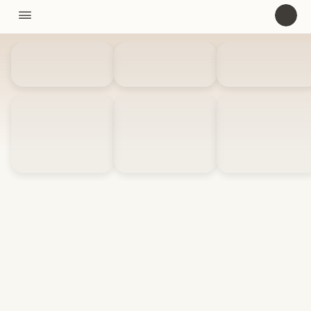
11310

U