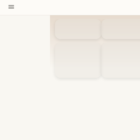
11310
