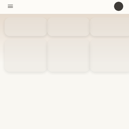
11310

U