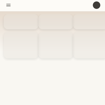
11310

U