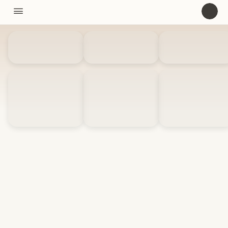
11310

U