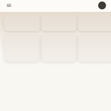
11310

U