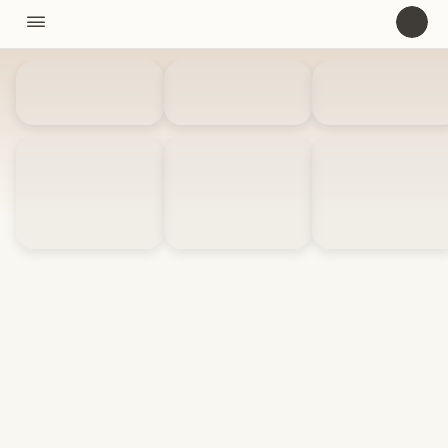
11310

U