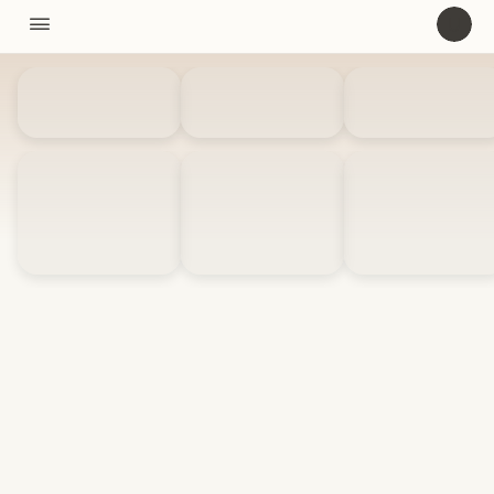
11310

U