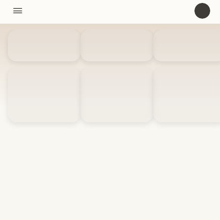
11310

U