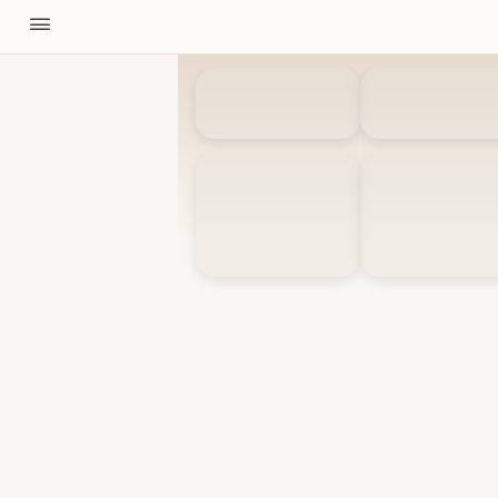
11310
