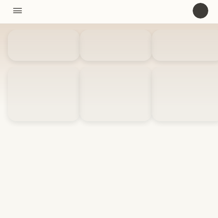
11310

U