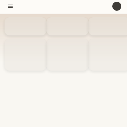
11310

U