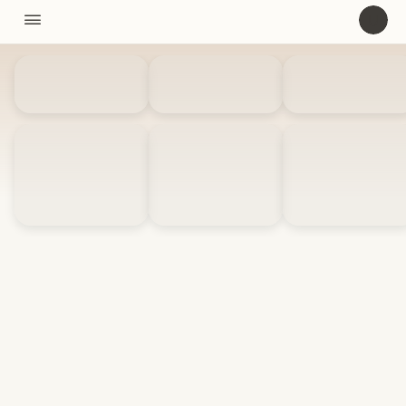
11310

U