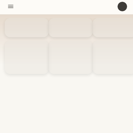
11310

U