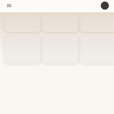
11310

U