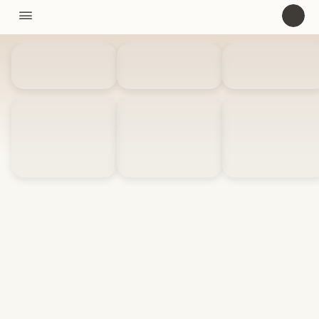
11310

U