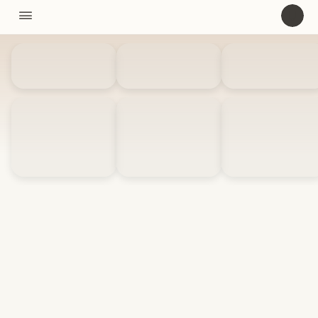
11310

U