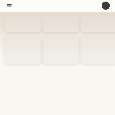
11310

U