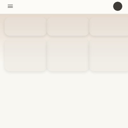
11310

U