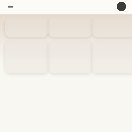
11310

U