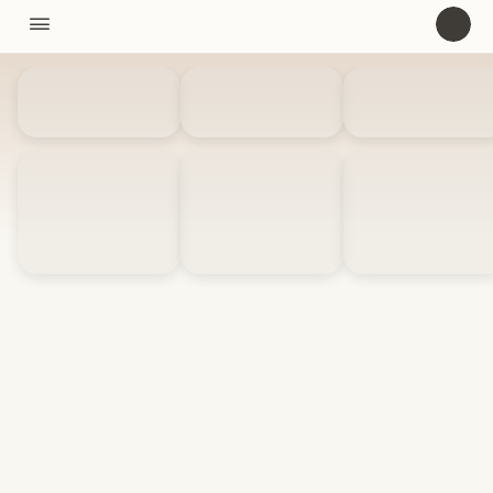
11310

U