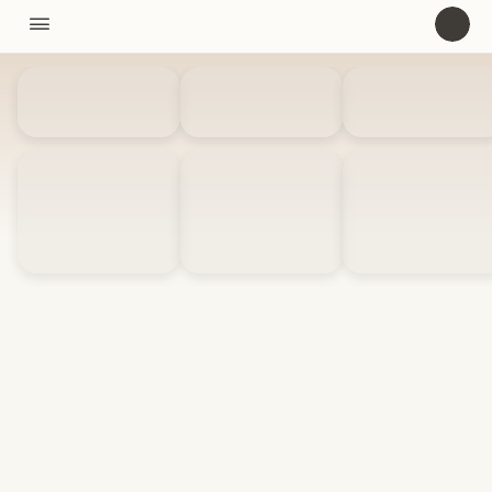
11310

U