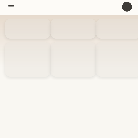
11310

U