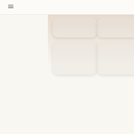
11310
