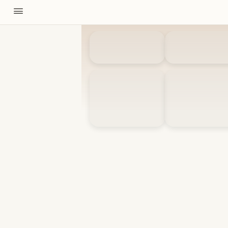
11310
