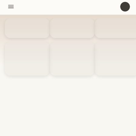
11310

U