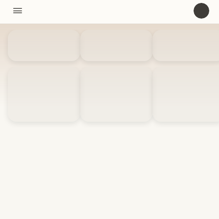
11310

U