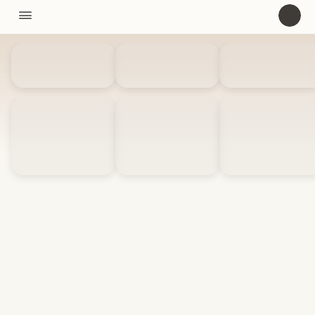
11310

U