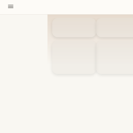
11310
