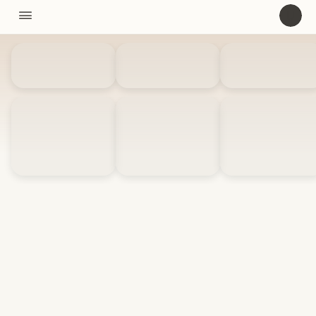
11310

U