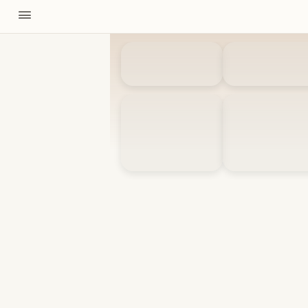
11310
