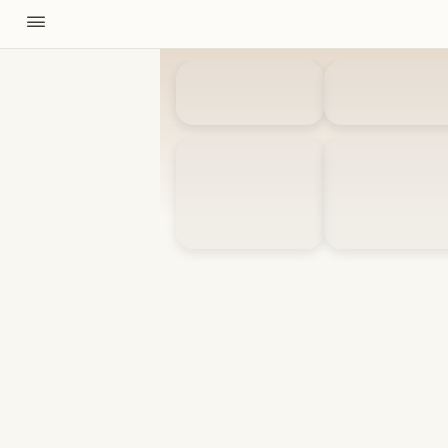
11310
