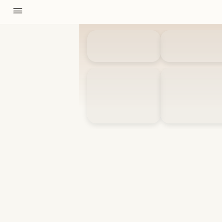
11310
