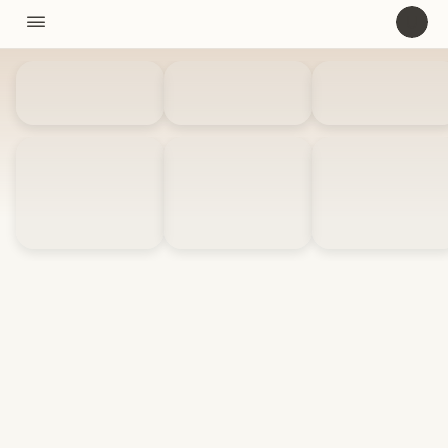
11310

U