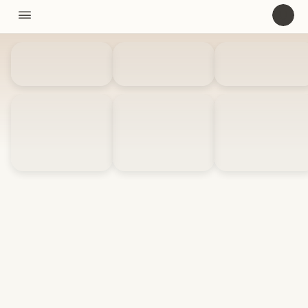
11310

U