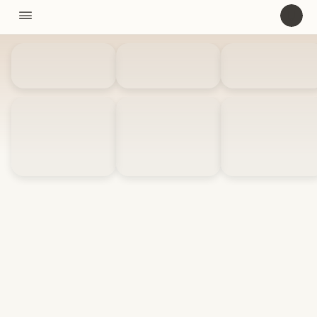
11310

U