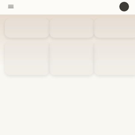
11310

U