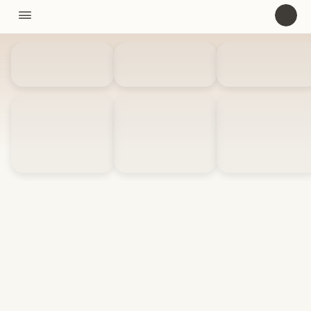
11310

U