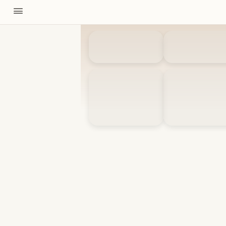
11310
