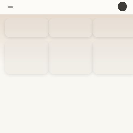
11310

U