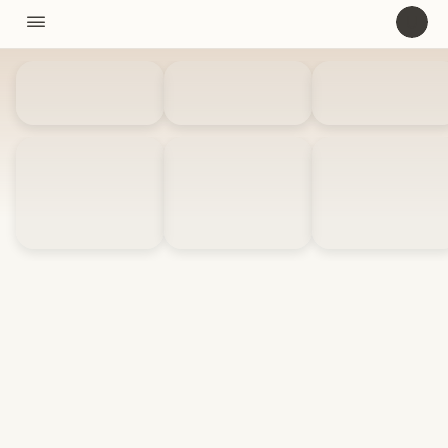
11310

U