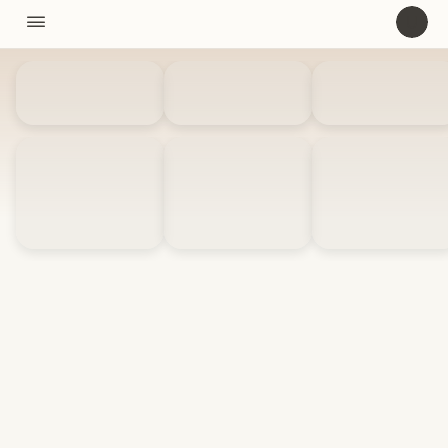
11310

U