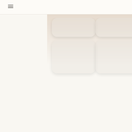
11310
