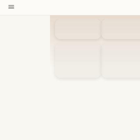
11310
