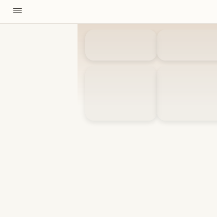
11310
