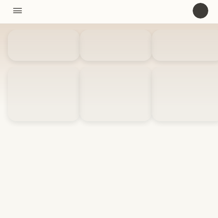
11310

U